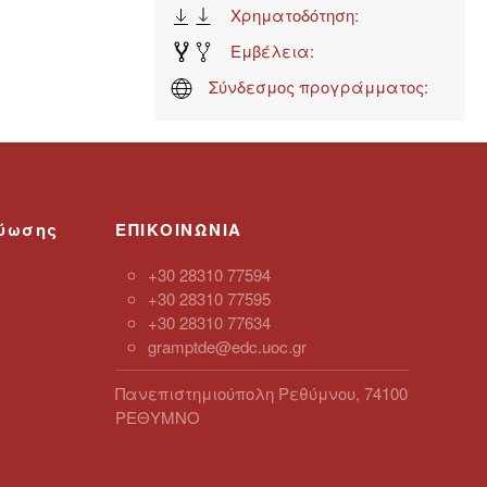
Χρηματοδότηση:
Εμβέλεια:
Σύνδεσμος προγράμματος:
τύωσης
ΕΠΙΚΟΙΝΩΝΙΑ
+30 28310 77594
+30 28310 77595
+30 28310 77634
gramptde@edc.uoc.gr
Πανεπιστημιούπολη Ρεθύμνου, 74100
ΡΕΘYΜΝΟ