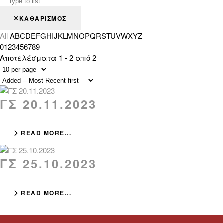
ΚΑΘΑΡΙΣΜΌΣ
All
A
B
C
D
E
F
G
H
I
J
K
L
M
N
O
P
Q
R
S
T
U
V
W
X
Y
Z
0
1
2
3
4
5
6
7
8
9
Αποτελέσματα 1 - 2 από 2
ΓΣ 20.11.2023
READ MORE...
ΓΣ 25.10.2023
READ MORE...